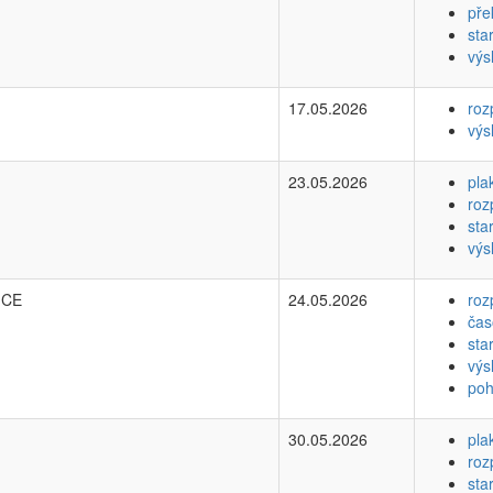
pře
sta
výs
17.05.2026
roz
výs
23.05.2026
pla
roz
sta
výs
ICE
24.05.2026
roz
čas
sta
výs
poh
30.05.2026
pla
roz
sta