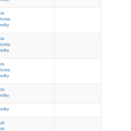
pis
rtovka
ledky
pis
rtovka
ledky
pis
rtovka
ledky
pis
ledky
ledky
kát
pis