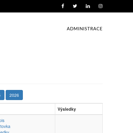
ADMINISTRACE
5
2026
Výsledky
pis
rtovka
ledky