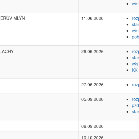
výs
LERŮV MLÝN
11.06.2026
roz
sta
výs
poh
PLACHY
26.06.2026
roz
sta
výs
KK 
27.06.2026
roz
05.09.2026
roz
pzd
sta
06.09.2026
10.10.2026