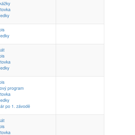
kážky
rtovka
ledky
pis
ledky
kát
pis
rtovka
ledky
pis
ový program
rtovka
ledky
ár po 1. závodě
kát
pis
rtovka