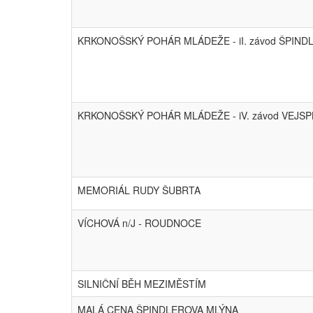
KRKONOŠSKÝ POHÁR MLÁDEŽE - iI. závod ŠPIND
KRKONOŠSKÝ POHÁR MLÁDEŽE - iV. závod VEJS
MEMORIÁL RUDY ŠUBRTA
VÍCHOVÁ n/J - ROUDNOCE
SILNIČNÍ BĚH MEZIMĚSTÍM
MALÁ CENA ŠPINDLEROVA MLÝNA