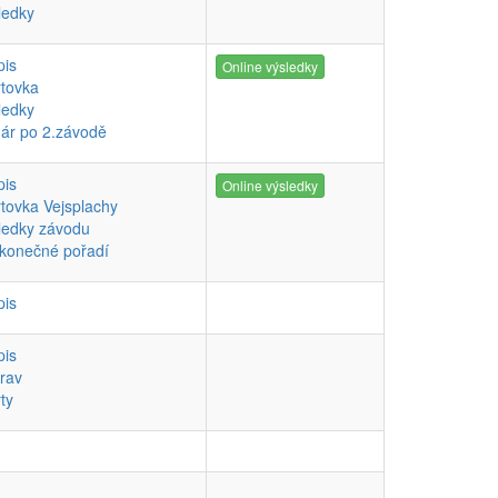
ledky
pis
Online výsledky
rtovka
ledky
ár po 2.závodě
pis
Online výsledky
rtovka Vejsplachy
ledky závodu
konečné pořadí
pis
pis
rav
rty