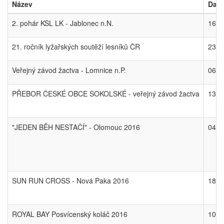
Název
Dat
2. pohár KSL LK - Jablonec n.N.
16.0
21. ročník lyžařských soutěží lesníků ČR
23.0
Veřejný závod žactva - Lomnice n.P.
06.0
PŘEBOR ČESKÉ OBCE SOKOLSKÉ - veřejný závod žactva
13.0
"JEDEN BĚH NESTAČÍ" - Olomouc 2016
04.0
SUN RUN CROSS - Nová Paka 2016
18.0
ROYAL BAY Posvícenský koláč 2016
10.0