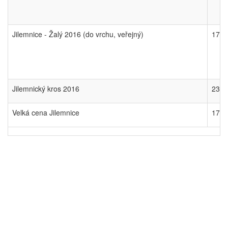
Jilemnice - Žalý 2016 (do vrchu, veřejný)
17.0
Jilemnický kros 2016
23.1
Velká cena Jilemnice
17.1