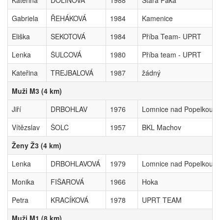
Kateřina
DOLINOVÁ
1988
Stará Paka
Gabriela
ŘEHÁKOVÁ
1984
Kamenice
Eliška
SEKOTOVÁ
1984
Příba Team- UPRT
Lenka
ŠULCOVÁ
1980
Příba team - UPRT
Kateřina
TREJBALOVÁ
1987
žádný
Muži M3 (4 km)
Jiří
DRBOHLAV
1976
Lomnice nad Popelkou
Vítězslav
ŠOLC
1957
BKL Machov
Ženy Ž3 (4 km)
Lenka
DRBOHLAVOVÁ
1979
Lomnice nad Popelkou
Monika
FIŠAROVÁ
1966
Hoka
Petra
KRACÍKOVÁ
1978
UPRT TEAM
Muži M1 (8 km)