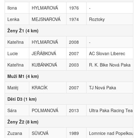
Ilona
HYLMAROVÁ
1976
-
Lenka
MEJSNAROVÁ
1974
Roztoky
Ženy Ž1 (4 km)
Kateřina
HYLMAROVÁ
2008
-
Lucie
JEŘÁBKOVÁ
2007
AC Slovan Liberec
Kateřina
KUBÁNKOVÁ
2003
R. K. Bike Nová Paka
Muži M1 (4 km)
Matěj
KRACÍK
2007
TJ Nová Paka
Děti D3 (1 km)
Sára
POLMANOVÁ
2013
Ultra Paka Racing Team
Ženy Ž2 (8 km)
Zuzana
SŮVOVÁ
1989
Lomnice nad Popelkou