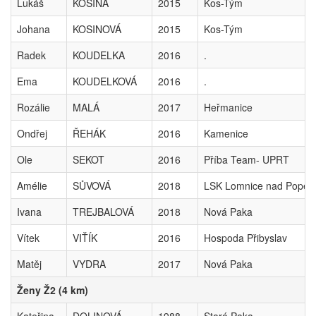
Lukáš
KOSINA
2015
Kos-Tým
Johana
KOSINOVÁ
2015
Kos-Tým
Radek
KOUDELKA
2016
.
Ema
KOUDELKOVÁ
2016
.
Rozálie
MALÁ
2017
Heřmanice
Ondřej
ŘEHÁK
2016
Kamenice
Ole
SEKOT
2016
Příba Team- UPRT
Amélie
SŮVOVÁ
2018
LSK Lomnice nad Popel
Ivana
TREJBALOVÁ
2018
Nová Paka
Vítek
VIŤÍK
2016
Hospoda Přibyslav
Matěj
VYDRA
2017
Nová Paka
Ženy Ž2 (4 km)