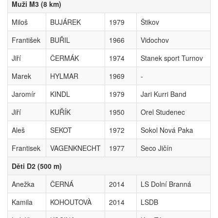
Muži M3 (8 km)
Miloš
BUJÁREK
1979
Štikov
František
BUŘIL
1966
Vidochov
Jiří
ČERMÁK
1974
Stanek sport Turnov
Marek
HYLMAR
1969
-
Jaromír
KINDL
1979
Jari Kurri Band
Jiří
KUŘÍK
1950
Orel Studenec
Aleš
SEKOT
1972
Sokol Nová Paka
Frantisek
VAGENKNECHT
1977
Seco Jičín
Děti D2 (500 m)
Anežka
ČERNÁ
2014
LS Dolní Branná
Kamila
KOHOUTOVÀ
2014
LSDB