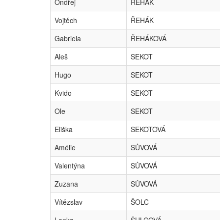
Ondřej
ŘEHÁK
Vojtěch
ŘEHÁK
Gabriela
ŘEHÁKOVÁ
Aleš
SEKOT
Hugo
SEKOT
Kvido
SEKOT
Ole
SEKOT
Eliška
SEKOTOVÁ
Amélie
SŮVOVÁ
Valentýna
SŮVOVÁ
Zuzana
SŮVOVÁ
Vítězslav
ŠOLC