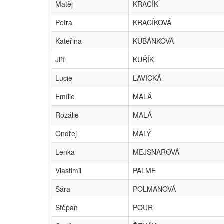
Matěj
KRACÍK
Petra
KRACÍKOVÁ
Kateřina
KUBÁNKOVÁ
Jiří
KUŘÍK
Lucie
LAVICKÁ
Emílie
MALÁ
Rozálie
MALÁ
Ondřej
MALÝ
Lenka
MEJSNAROVÁ
Vlastimil
PALME
Sára
POLMANOVÁ
Štěpán
POUR