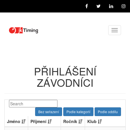
Toggle
navigati
PŘIHLÁŠENÍ
ZÁVODNÍCI
Bez seřazení
Podle kategorií
Podle oddílu
Jméno
Příjmení
Ročník
Klub