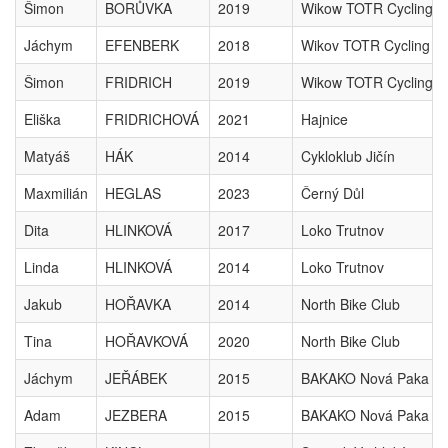
Šimon
BORŮVKA
2019
Wikow TOTR Cycling 
Jáchym
EFENBERK
2018
Wikov TOTR Cycling T
Šimon
FRIDRICH
2019
Wikow TOTR Cycling 
Eliška
FRIDRICHOVÁ
2021
Hajnice
Matyáš
HÁK
2014
Cykloklub Jičín
Maxmilián
HEGLAS
2023
Černý Důl
Dita
HLINKOVÁ
2017
Loko Trutnov
Linda
HLINKOVÁ
2014
Loko Trutnov
Jakub
HOŘAVKA
2014
North Bike Club
Tina
HOŘAVKOVÁ
2020
North Bike Club
Jáchym
JEŘÁBEK
2015
BAKAKO Nová Paka
Adam
JEZBERA
2015
BAKAKO Nová Paka