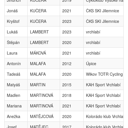
Jindřich
KUČERA
2019
Cykloklub Vysoké nad 
Jonáš
KUČERA
2021
ČKS SKI Jilemnice
Kryštof
KUČERA
2023
ČKS SKI Jilemnice
Lukáš
LAMBERT
2023
vrchlabí
Štěpán
LAMBERT
2020
vrchlabí
Laura
MÁKOVÁ
2021
vrchlabí
Antonín
MALAFA
2012
Úpice
Tadeáš
MALAFA
2020
Wikov TOTR Cycling T
Matyáš
MARTIN
2015
KAH Sport Vrchlabí
Madlen
MARTINOVÁ
2018
KAH Sport Vrchlabí
Mariana
MARTINOVÁ
2021
KAH Sport Vrchlabí
Anežka
MATĚJCOVÁ
2020
Kolorádo klub Vrchlabí
Josef
MATĚJEC
2017
Kolorádo klub Vrchlabí