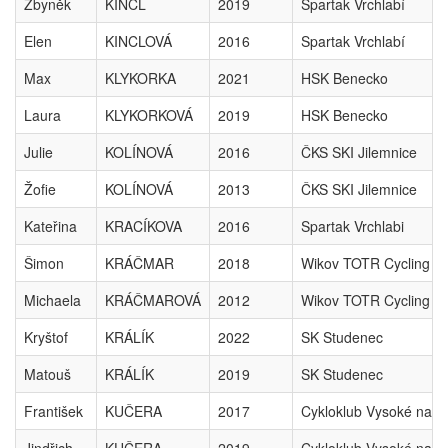
Zbyněk
KINCL
2019
Spartak Vrchlabí
Elen
KINCLOVÁ
2016
Spartak Vrchlabí
Max
KLYKORKA
2021
HSK Benecko
Laura
KLYKORKOVÁ
2019
HSK Benecko
Julie
KOLÍNOVÁ
2016
ČKS SKI Jilemnice
Žofie
KOLÍNOVÁ
2013
ČKS SKI Jilemnice
Kateřina
KRACÍKOVA
2016
Spartak Vrchlabi
Šimon
KRÁČMAR
2018
Wikov TOTR Cycling T
Michaela
KRÁČMAROVÁ
2012
Wikov TOTR Cycling T
Kryštof
KRÁLÍK
2022
SK Studenec
Matouš
KRÁLÍK
2019
SK Studenec
František
KUČERA
2017
Cykloklub Vysoké nad 