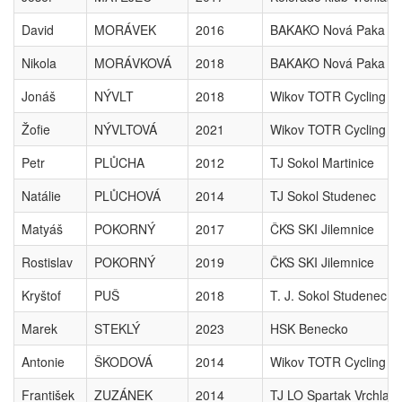
David
MORÁVEK
2016
BAKAKO Nová Paka
Nikola
MORÁVKOVÁ
2018
BAKAKO Nová Paka
Jonáš
NÝVLT
2018
Wikov TOTR Cycling T
Žofie
NÝVLTOVÁ
2021
Wikov TOTR Cycling T
Petr
PLŮCHA
2012
TJ Sokol Martinice
Natálie
PLŮCHOVÁ
2014
TJ Sokol Studenec
Matyáš
POKORNÝ
2017
ČKS SKI Jilemnice
Rostislav
POKORNÝ
2019
ČKS SKI Jilemnice
Kryštof
PUŠ
2018
T. J. Sokol Studenec
Marek
STEKLÝ
2023
HSK Benecko
Antonie
ŠKODOVÁ
2014
Wikov TOTR Cycling T
František
ZUZÁNEK
2014
TJ LO Spartak Vrchlabí