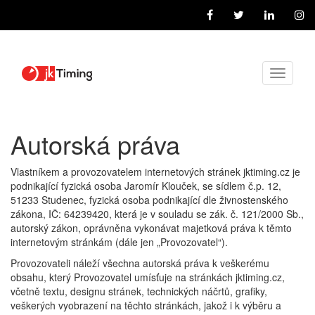
Toggle
navigati
Autorská práva
Vlastníkem a provozovatelem internetových stránek jktiming.cz je
podnikající fyzická osoba Jaromír Klouček, se sídlem č.p. 12,
51233 Studenec, fyzická osoba podnikající dle živnostenského
zákona, IČ: 64239420, která je v souladu se zák. č. 121/2000 Sb.,
autorský zákon, oprávněna vykonávat majetková práva k těmto
internetovým stránkám (dále jen „Provozovatel“).
Provozovateli náleží všechna autorská práva k veškerému
obsahu, který Provozovatel umísťuje na stránkách jktiming.cz,
včetně textu, designu stránek, technických náčrtů, grafiky,
veškerých vyobrazení na těchto stránkách, jakož i k výběru a