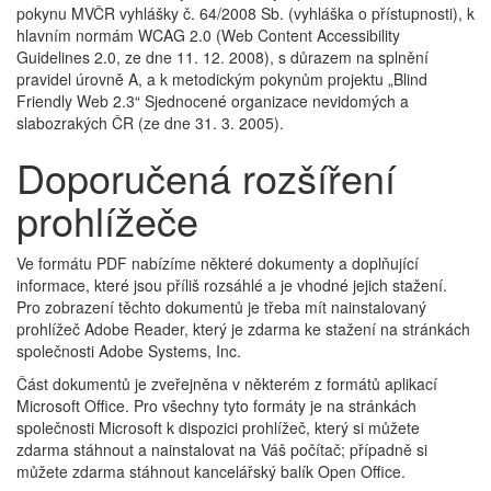
pokynu MVČR vyhlášky č. 64/2008 Sb. (vyhláška o přístupnosti), k
hlavním normám WCAG 2.0 (Web Content Accessibility
Guidelines 2.0, ze dne 11. 12. 2008), s důrazem na splnění
pravidel úrovně A, a k metodickým pokynům projektu „Blind
Friendly Web 2.3“ Sjednocené organizace nevidomých a
slabozrakých ČR (ze dne 31. 3. 2005).
Doporučená rozšíření
prohlížeče
Ve formátu PDF nabízíme některé dokumenty a doplňující
informace, které jsou příliš rozsáhlé a je vhodné jejich stažení.
Pro zobrazení těchto dokumentů je třeba mít nainstalovaný
prohlížeč Adobe Reader, který je zdarma ke stažení na stránkách
společnosti Adobe Systems, Inc.
Část dokumentů je zveřejněna v některém z formátů aplikací
Microsoft Office. Pro všechny tyto formáty je na stránkách
společnosti Microsoft k dispozici prohlížeč, který si můžete
zdarma stáhnout a nainstalovat na Váš počítač; případně si
můžete zdarma stáhnout kancelářský balík Open Office.