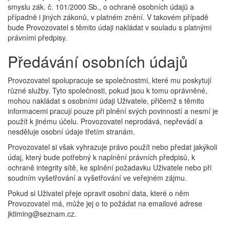
smyslu zák. č. 101/2000 Sb., o ochraně osobních údajů a
případně i jiných zákonů, v platném znění. V takovém případě
bude Provozovatel s těmito údaji nakládat v souladu s platnými
právními předpisy.
Předávání osobních údajů
Provozovatel spolupracuje se společnostmi, které mu poskytují
různé služby. Tyto společnosti, pokud jsou k tomu oprávněné,
mohou nakládat s osobními údaji Uživatele, přičemž s těmito
informacemi pracují pouze při plnění svých povinností a nesmí je
použít k jinému účelu. Provozovatel neprodává, nepřevádí a
nesděluje osobní údaje třetím stranám.
Provozovatel si však vyhrazuje právo použít nebo předat jakýkoli
údaj, který bude potřebný k naplnění právních předpisů, k
ochraně integrity sítě, ke splnění požadavku Uživatele nebo při
soudním vyšetřování a vyšetřování ve veřejném zájmu.
Pokud si Uživatel přeje opravit osobní data, které o něm
Provozovatel má, může jej o to požádat na emailové adrese
jktiming@seznam.cz.