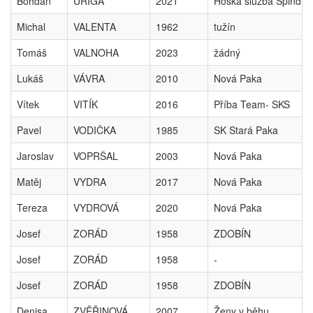
Bohdan
URIGA
2021
Hoská služba Špindle
Michal
VALENTA
1962
tužín
Tomáš
VALNOHA
2023
žádný
Lukáš
VÁVRA
2010
Nová Paka
Vítek
VITÍK
2016
Příba Team- SKS
Pavel
VODIČKA
1985
SK Stará Paka
Jaroslav
VOPRŠAL
2003
Nová Paka
Matěj
VYDRA
2017
Nová Paka
Tereza
VYDROVÁ
2020
Nová Paka
Josef
ZORÁD
1958
ZDOBÍN
Josef
ZORÁD
1958
-
Josef
ZORÁD
1958
ZDOBÍN
Denisa
ZVĚŘINOVÁ
2007
Ženy v běhu