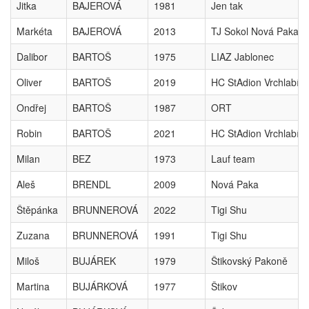
Jitka
BAJEROVÁ
1981
Jen tak
Markéta
BAJEROVÁ
2013
TJ Sokol Nová Paka
Dalibor
BARTOŠ
1975
LIAZ Jablonec
Oliver
BARTOŠ
2019
HC StAdion Vrchlabí
Ondřej
BARTOŠ
1987
ORT
Robin
BARTOŠ
2021
HC StAdion Vrchlabí
Milan
BEZ
1973
Lauf team
Aleš
BRENDL
2009
Nová Paka
Štěpánka
BRUNNEROVÁ
2022
Tigi Shu
Zuzana
BRUNNEROVÁ
1991
Tigi Shu
Miloš
BUJÁREK
1979
Štikovský Pakoně
Martina
BUJÁRKOVÁ
1977
Štikov