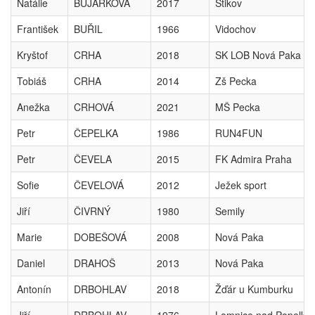
Natálie
BUJÁRKOVÁ
2017
Štikov
František
BUŘIL
1966
Vidochov
Kryštof
CRHA
2018
SK LOB Nová Paka
Tobiáš
CRHA
2014
Zš Pecka
Anežka
CRHOVÁ
2021
MŠ Pecka
Petr
ČEPELKA
1986
RUN4FUN
Petr
ČEVELA
2015
FK Admira Praha
Sofie
ČEVELOVÁ
2012
Ježek sport
Jiří
ČIVRNÝ
1980
Semily
Marie
DOBEŠOVÁ
2008
Nová Paka
Daniel
DRAHOŠ
2013
Nová Paka
Antonín
DRBOHLAV
2018
Žďár u Kumburku