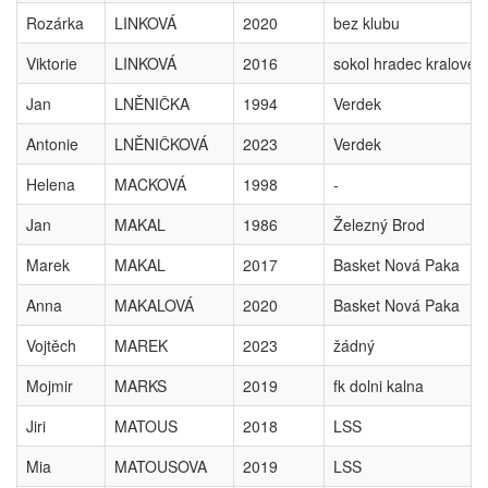
Rozárka
LINKOVÁ
2020
bez klubu
Viktorie
LINKOVÁ
2016
sokol hradec kralove
Jan
LNĚNIČKA
1994
Verdek
Antonie
LNĚNIČKOVÁ
2023
Verdek
Helena
MACKOVÁ
1998
-
Jan
MAKAL
1986
Železný Brod
Marek
MAKAL
2017
Basket Nová Paka
Anna
MAKALOVÁ
2020
Basket Nová Paka
Vojtěch
MAREK
2023
žádný
Mojmir
MARKS
2019
fk dolni kalna
Jiri
MATOUS
2018
LSS
Mia
MATOUSOVA
2019
LSS