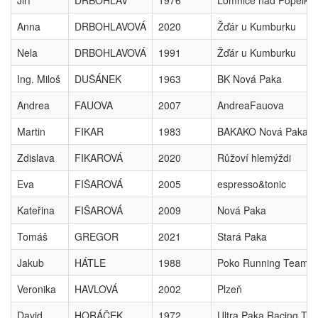
Jiří
DRBOHLAV
1976
Lomnice nad Popelko
Anna
DRBOHLAVOVÁ
2020
Žďár u Kumburku
Nela
DRBOHLAVOVÁ
1991
Žďár u Kumburku
Ing. Miloš
DUŠÁNEK
1963
BK Nová Paka
Andrea
FAUOVA
2007
AndreaFauova
Martin
FIKAR
1983
BAKAKO Nová Paka
Zdislava
FIKAROVÁ
2020
Růžoví hlemýždi
Eva
FIŠAROVÁ
2005
espresso&tonic
Kateřina
FIŠAROVÁ
2009
Nová Paka
Tomáš
GREGOR
2021
Stará Paka
Jakub
HÁTLE
1988
Poko Running Team
Veronika
HAVLOVÁ
2002
Plzeň
David
HORÁČEK
1972
Ultra Paka Racing Te