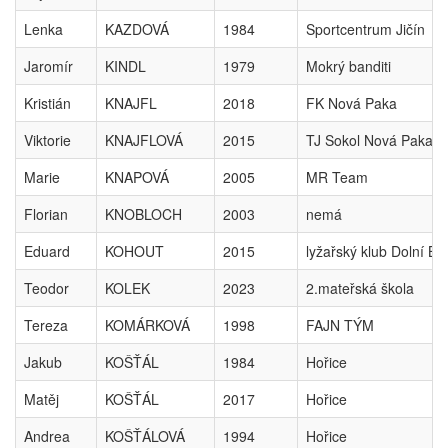
Lenka
KAZDOVÁ
1984
Sportcentrum Jičín
Jaromír
KINDL
1979
Mokrý banditi
Kristián
KNAJFL
2018
FK Nová Paka
Viktorie
KNAJFLOVÁ
2015
TJ Sokol Nová Paka
Marie
KNAPOVÁ
2005
MR Team
Florian
KNOBLOCH
2003
nemá
Eduard
KOHOUT
2015
lyžařský klub Dolní Br
Teodor
KOLEK
2023
2.mateřská škola
Tereza
KOMÁRKOVÁ
1998
FAJN TÝM
Jakub
KOŠŤÁL
1984
Hořice
Matěj
KOŠŤÁL
2017
Hořice
Andrea
KOŠŤÁLOVÁ
1994
Hořice