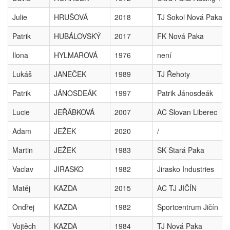
Julie
HRUŠOVÁ
2018
TJ Sokol Nová Paka
Patrik
HUBÁLOVSKÝ
2017
FK Nová Paka
Ilona
HYLMAROVÁ
1976
není
Lukáš
JANEČEK
1989
TJ Řehoty
Patrik
JÁNOSDEÁK
1997
Patrik Jánosdeák
Lucie
JEŘÁBKOVÁ
2007
AC Slovan Liberec
Adam
JEŽEK
2020
/
Martin
JEŽEK
1983
SK Stará Paka
Vaclav
JIRASKO
1982
Jirasko Industries
Matěj
KAZDA
2015
AC TJ JIČÍN
Ondřej
KAZDA
1982
Sportcentrum Jičín
Vojtěch
KAZDA
1984
TJ Nová Paka