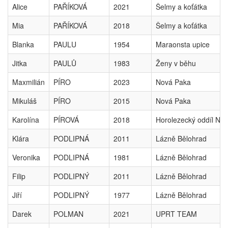
Alice
PAŘÍKOVÁ
2021
Šelmy a koťátka
Mia
PAŘÍKOVÁ
2018
Šelmy a koťátka
Blanka
PAULU
1954
Maraonsta upice
Jitka
PAULŮ
1983
Ženy v běhu
Maxmilián
PÍRO
2023
Nová Paka
Mikuláš
PÍRO
2015
Nová Paka
Karolína
PÍROVÁ
2018
Horolezecký oddíl No
Klára
PODLIPNÁ
2011
Lázně Bělohrad
Veronika
PODLIPNÁ
1981
Lázně Bělohrad
Filip
PODLIPNÝ
2011
Lázně Bělohrad
Jiří
PODLIPNÝ
1977
Lázně Bělohrad
Darek
POLMAN
2021
UPRT TEAM