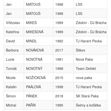
Jan
MATOUŠ
1988
LSS
Jan
MATOUŠ
1988
LSS
Vítězslav
MIKEŠ
1989
Zdobín - DJ Brácha 
Kateřina
MIKEŠOVÁ
1989
Zdobín - DJ Brácha 
David
MINDL
1982
TJ Harant Pecka
Barbora
NOVÁKOVÁ
2017
Štikov
Lucie
NOVOTNÁ
1981
Nová Paka
Tomáš
NOVOTNÝ
1988
Team Defekt
Nicole
NOŽIČKOVÁ
2015
nova paka
Katalin
PAÁLOVÁ
1998
TJ Harant Pecka
Šimon
PÁNEK
2018
SK Stará Paka
Michal
PAŘÍK
1985
Šelmy a koťátka