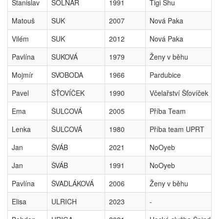
Stanislav
SOLNAŘ
1991
Tigi Shu
Matouš
SUK
2007
Nová Paka
Vilém
SUK
2012
Nová Paka
Pavlína
SUKOVÁ
1979
Ženy v běhu
Mojmír
SVOBODA
1966
Pardubice
Pavel
ŠŤOVÍČEK
1990
Včelařství Šťovíček
Ema
ŠULCOVÁ
2005
Příba Team
Lenka
ŠULCOVÁ
1980
Příba team UPRT
Jan
ŠVÁB
2021
NoOyeb
Jan
ŠVÁB
1991
NoOyeb
Pavlína
ŠVADLÁKOVÁ
2006
Ženy v běhu
Elisa
ULRICH
2023
-